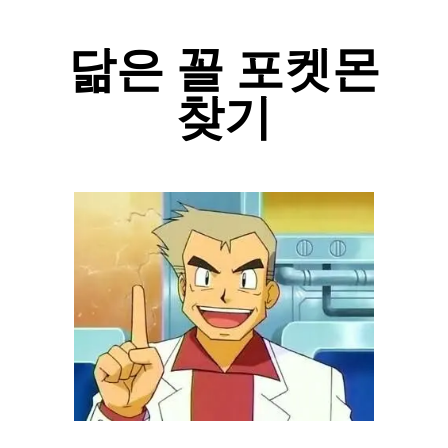
닮은 꼴 포켓몬
찾기